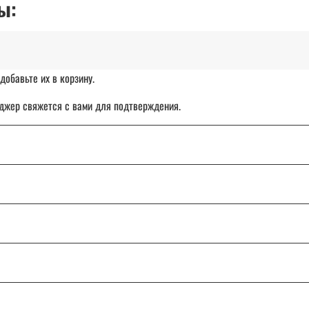
ы:
добавьте их в корзину.
джер свяжется с вами для подтверждения.
чет организации.
ставка товара с отсрочкой платежа до 30 дней.
: от Калининграда до Владивостока.
ТК «СДЭК», DPD или Почту России.
и сомнения, напишите или позвоните нам — поможем разобраться и подо