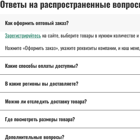
Ответы на распространенные вопрос
Как оформить оптовый заказ?
Зарегистрируйтесь
на сайте, выберите товары в нужном количестве и 
Нажмите «Оформить заказ», укажите реквизиты компании, и наш мене
Какие способы оплаты доступны?
Оплата осуществляется банковским переводом, на расчетный с
В какие регионы вы доставляете?
Для государственных и муниципальных заказчиков возможна по
Доставляем спецодежду, спецобувь и другие товары
по всей России
Подробнее об оплате
Можно ли отследить доставку товара?
Подробнее о доставке
Да, после отправки вы получите трек-номер для отслеживания через 
Где посмотреть размеры товара?
На странице товара есть
описание и характеристики
. Если возникл
Дополнительные вопросы?