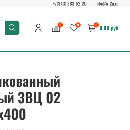
+7(343) 383-52-20
info@a-2a.ru
0
0
0
0.00 руб
нкованный
ый ЗВЦ 02
х400