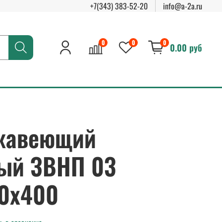
+7(343) 383-52-20
info@a-2a.ru
0
0
0
0.00 руб
жавеющий
ый ЗВНП 03
00х400