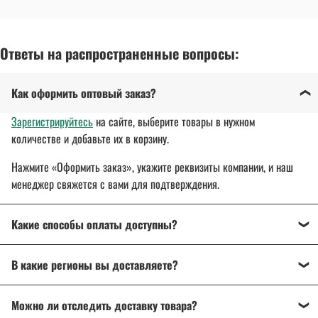
Ответы на распространенные вопросы:
Как оформить оптовый заказ?
Зарегистрируйтесь
на сайте, выберите товары в нужном
количестве и добавьте их в корзину.
Нажмите «Оформить заказ», укажите реквизиты компании, и наш
менеджер свяжется с вами для подтверждения.
Какие способы оплаты доступны?
Оплата осуществляется банковским переводом, на
В какие регионы вы доставляете?
расчетный счет организации.
Для государственных и муниципальных заказчиков
Доставляем спецодежду, спецобувь и другие товары
по всей
возможна поставка товара с отсрочкой платежа до 30 дней.
Можно ли отследить доставку товара?
России
: от Калининграда до Владивостока.