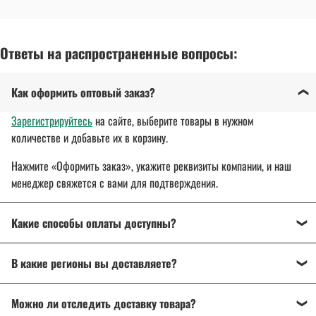
Ответы на распространенные вопросы:
Как оформить оптовый заказ?
Зарегистрируйтесь
на сайте, выберите товары в нужном
количестве и добавьте их в корзину.
Нажмите «Оформить заказ», укажите реквизиты компании, и наш
менеджер свяжется с вами для подтверждения.
Какие способы оплаты доступны?
Оплата осуществляется банковским переводом, на
В какие регионы вы доставляете?
расчетный счет организации.
Для государственных и муниципальных заказчиков
Доставляем спецодежду, спецобувь и другие товары
по всей
возможна поставка товара с отсрочкой платежа до 30 дней.
Можно ли отследить доставку товара?
России
: от Калининграда до Владивостока.