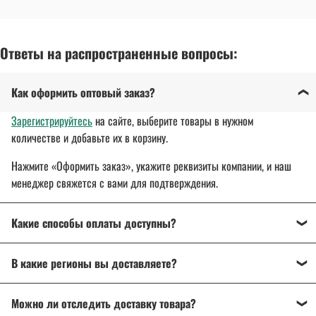
Ответы на распространенные вопросы:
Как оформить оптовый заказ?
Зарегистрируйтесь
на сайте, выберите товары в нужном
количестве и добавьте их в корзину.
Нажмите «Оформить заказ», укажите реквизиты компании, и наш
менеджер свяжется с вами для подтверждения.
Какие способы оплаты доступны?
Оплата осуществляется банковским переводом, на
В какие регионы вы доставляете?
расчетный счет организации.
Для государственных и муниципальных заказчиков
Доставляем спецодежду, спецобувь и другие товары
по всей
возможна поставка товара с отсрочкой платежа до 30 дней.
Можно ли отследить доставку товара?
России
: от Калининграда до Владивостока.