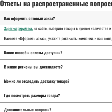
Ответы на распространенные вопрос
Как оформить оптовый заказ?
Зарегистрируйтесь
на сайте, выберите товары в нужном количестве и 
Нажмите «Оформить заказ», укажите реквизиты компании, и наш мене
Какие способы оплаты доступны?
Оплата осуществляется банковским переводом, на расчетный с
В какие регионы вы доставляете?
Для государственных и муниципальных заказчиков возможна по
Доставляем спецодежду, спецобувь и другие товары
по всей России
Подробнее об оплате
Можно ли отследить доставку товара?
Подробнее о доставке
Да, после отправки вы получите трек-номер для отслеживания через 
Где посмотреть размеры товара?
На странице товара есть
описание и характеристики
. Если возникл
Дополнительные вопросы?