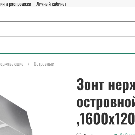
ии и распродажи
Личный кабинет
ержавеющие
Островные
Зонт нер
островно
,1600х12