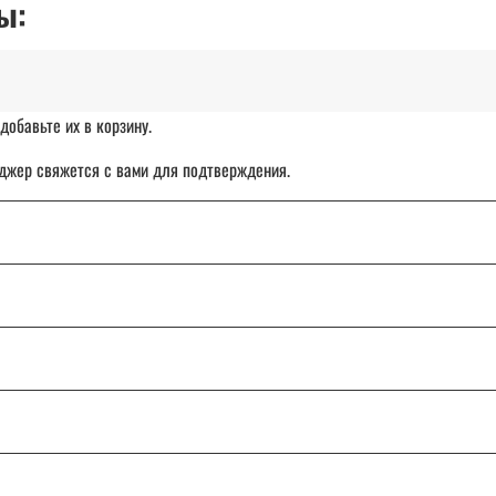
ы:
добавьте их в корзину.
джер свяжется с вами для подтверждения.
чет организации.
ставка товара с отсрочкой платежа до 30 дней.
: от Калининграда до Владивостока.
ТК «СДЭК», DPD или Почту России.
и сомнения, напишите или позвоните нам — поможем разобраться и подо