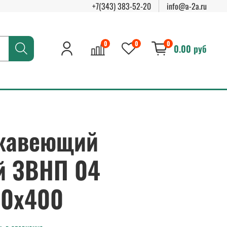
+7(343) 383-52-20
info@a-2a.ru
0
0
0
0.00 руб
жавеющий
й ЗВНП 04
00х400