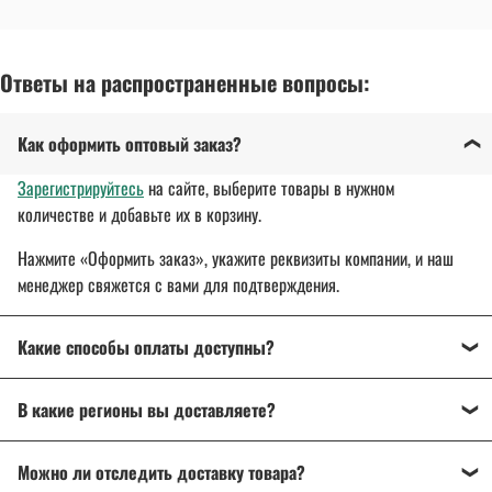
Ответы на распространенные вопросы:
Как оформить оптовый заказ?
Зарегистрируйтесь
на сайте, выберите товары в нужном
количестве и добавьте их в корзину.
Нажмите «Оформить заказ», укажите реквизиты компании, и наш
менеджер свяжется с вами для подтверждения.
Какие способы оплаты доступны?
Оплата осуществляется банковским переводом, на
В какие регионы вы доставляете?
расчетный счет организации.
Для государственных и муниципальных заказчиков
Доставляем спецодежду, спецобувь и другие товары
по всей
возможна поставка товара с отсрочкой платежа до 30 дней.
Можно ли отследить доставку товара?
России
: от Калининграда до Владивостока.