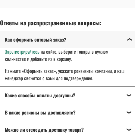
Ответы на распространенные вопросы:
Как оформить оптовый заказ?
Зарегистрируйтесь
на сайте, выберите товары в нужном
количестве и добавьте их в корзину.
Нажмите «Оформить заказ», укажите реквизиты компании, и наш
менеджер свяжется с вами для подтверждения.
Какие способы оплаты доступны?
Оплата осуществляется банковским переводом, на
В какие регионы вы доставляете?
расчетный счет организации.
Для государственных и муниципальных заказчиков
Доставляем спецодежду, спецобувь и другие товары
по всей
возможна поставка товара с отсрочкой платежа до 30 дней.
Можно ли отследить доставку товара?
России
: от Калининграда до Владивостока.