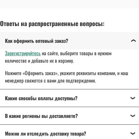
Ответы на распространенные вопросы:
Как оформить оптовый заказ?
Зарегистрируйтесь
на сайте, выберите товары в нужном
количестве и добавьте их в корзину.
Нажмите «Оформить заказ», укажите реквизиты компании, и наш
менеджер свяжется с вами для подтверждения.
Какие способы оплаты доступны?
Оплата осуществляется банковским переводом, на
В какие регионы вы доставляете?
расчетный счет организации.
Для государственных и муниципальных заказчиков
Доставляем спецодежду, спецобувь и другие товары
по всей
возможна поставка товара с отсрочкой платежа до 30 дней.
Можно ли отследить доставку товара?
России
: от Калининграда до Владивостока.