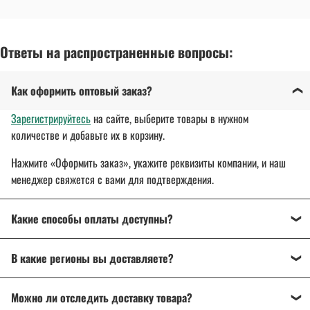
Ответы на распространенные вопросы:
Как оформить оптовый заказ?
Зарегистрируйтесь
на сайте, выберите товары в нужном
количестве и добавьте их в корзину.
Нажмите «Оформить заказ», укажите реквизиты компании, и наш
менеджер свяжется с вами для подтверждения.
Какие способы оплаты доступны?
Оплата осуществляется банковским переводом, на
В какие регионы вы доставляете?
расчетный счет организации.
Для государственных и муниципальных заказчиков
Доставляем спецодежду, спецобувь и другие товары
по всей
возможна поставка товара с отсрочкой платежа до 30 дней.
Можно ли отследить доставку товара?
России
: от Калининграда до Владивостока.