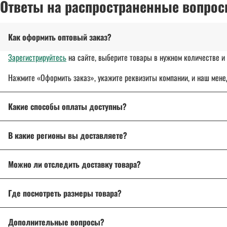
Ответы на распространенные вопрос
Как оформить оптовый заказ?
Зарегистрируйтесь
на сайте, выберите товары в нужном количестве и 
Нажмите «Оформить заказ», укажите реквизиты компании, и наш мене
Какие способы оплаты доступны?
Оплата осуществляется банковским переводом, на расчетный с
В какие регионы вы доставляете?
Для государственных и муниципальных заказчиков возможна по
Доставляем спецодежду, спецобувь и другие товары
по всей России
Подробнее об оплате
Можно ли отследить доставку товара?
Подробнее о доставке
Да, после отправки вы получите трек-номер для отслеживания через 
Где посмотреть размеры товара?
На странице товара есть
описание и характеристики
. Если возникл
Дополнительные вопросы?