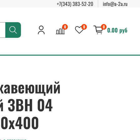
+7(343) 383-52-20
info@a-2a.ru
0
0
0
0.00 руб
жавеющий
й ЗВН 04
00х400