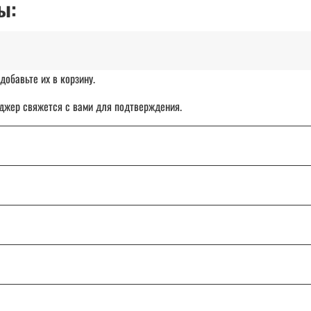
ы:
добавьте их в корзину.
джер свяжется с вами для подтверждения.
чет организации.
ставка товара с отсрочкой платежа до 30 дней.
: от Калининграда до Владивостока.
ТК «СДЭК», DPD или Почту России.
и сомнения, напишите или позвоните нам — поможем разобраться и подо