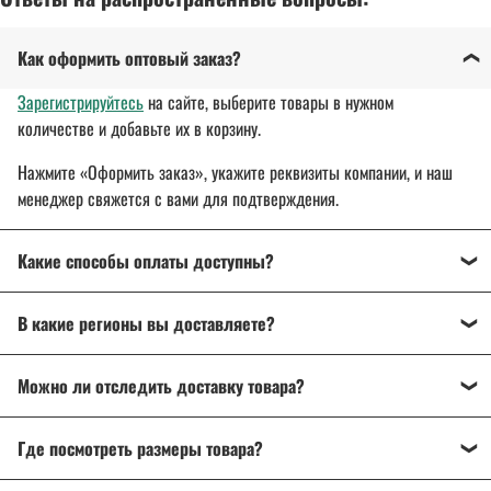
Как оформить оптовый заказ?
Зарегистрируйтесь
на сайте, выберите товары в нужном
количестве и добавьте их в корзину.
Нажмите «Оформить заказ», укажите реквизиты компании, и наш
менеджер свяжется с вами для подтверждения.
Какие способы оплаты доступны?
Оплата осуществляется банковским переводом, на
В какие регионы вы доставляете?
расчетный счет организации.
Для государственных и муниципальных заказчиков
Доставляем спецодежду, спецобувь и другие товары
по всей
возможна поставка товара с отсрочкой платежа до 30 дней.
Можно ли отследить доставку товара?
России
: от Калининграда до Владивостока.
Подробнее об оплате
Да, после отправки вы получите трек-номер для отслеживания
Подробнее о доставке
Где посмотреть размеры товара?
через ТК «СДЭК», DPD или Почту России.