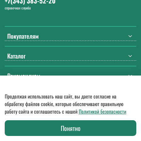
+7(343) 383-52-20
справочная служба
Покупателям
Каталог
Рекомендуем
Продолжая использовать наш сайт, вы даете согласие на
© 2018
—
2026.
Оптовые поставки спецодежды, ДСИЗ, СИЗ, мебели
обработку файлов cookie, которые обеспечивают правильную
и бытовой химии. Гарантия качества, доставка по России
работу сайта и соглашаетесь с нашей
Политикой безопасности
Любое использование контента без письменного разрешения
запрещено.
Представленная на сайте информация о товарах не является
Понятно
публичной офертой в значении п. 2 ст. 437 Гражданского кодекса РФ.