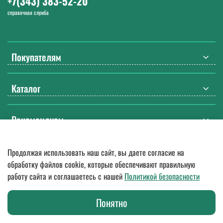
+7(343) 383-52-20
справочная служба
Покупателям
Каталог
Рекомендуем
Продолжая использовать наш сайт, вы даете согласие на
© 2018
—
2026.
Оптовые поставки спецодежды, ДСИЗ, СИЗ, мебели
обработку файлов cookie, которые обеспечивают правильную
и бытовой химии. Гарантия качества, доставка по России
работу сайта и соглашаетесь с нашей
Политикой безопасности
Любое использование контента без письменного разрешения
запрещено.
Представленная на сайте информация о товарах не является
Понятно
публичной офертой в значении п. 2 ст. 437 Гражданского кодекса РФ.