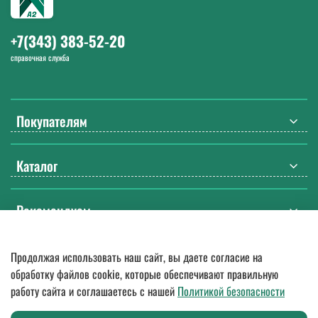
+7(343) 383-52-20
справочная служба
Покупателям
Каталог
Рекомендуем
Продолжая использовать наш сайт, вы даете согласие на
© 2018
—
2026.
Оптовые поставки спецодежды, ДСИЗ, СИЗ, мебели
обработку файлов cookie, которые обеспечивают правильную
и бытовой химии. Гарантия качества, доставка по России
работу сайта и соглашаетесь с нашей
Политикой безопасности
Любое использование контента без письменного разрешения
запрещено.
Представленная на сайте информация о товарах не является