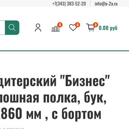
+7(343) 383-52-20
info@a-2a.ru
0
0
0
0.00 руб
дитерский "Бизнес"
лошная полка, бук,
860 мм , c бортом