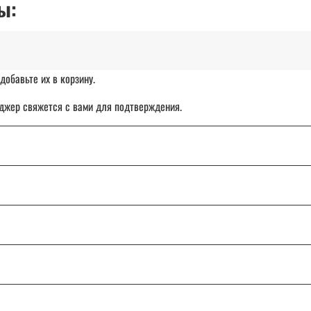
ы:
добавьте их в корзину.
джер свяжется с вами для подтверждения.
чет организации.
ставка товара с отсрочкой платежа до 30 дней.
: от Калининграда до Владивостока.
ТК «СДЭК», DPD или Почту России.
и сомнения, напишите или позвоните нам — поможем разобраться и подо