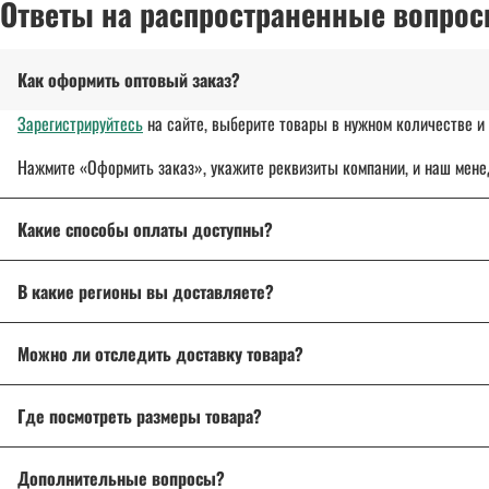
Ответы на распространенные вопрос
Как оформить оптовый заказ?
Зарегистрируйтесь
на сайте, выберите товары в нужном количестве и 
Нажмите «Оформить заказ», укажите реквизиты компании, и наш мене
Какие способы оплаты доступны?
Оплата осуществляется банковским переводом, на расчетный с
В какие регионы вы доставляете?
Для государственных и муниципальных заказчиков возможна по
Доставляем спецодежду, спецобувь и другие товары
по всей России
Подробнее об оплате
Можно ли отследить доставку товара?
Подробнее о доставке
Да, после отправки вы получите трек-номер для отслеживания через 
Где посмотреть размеры товара?
На странице товара есть
описание и характеристики
. Если возникл
Дополнительные вопросы?