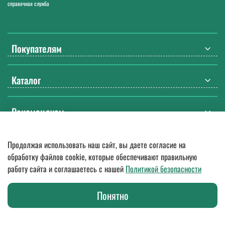
справочная служба
Покупателям
Каталог
Рекомендуем
Продолжая использовать наш сайт, вы даете согласие на
© 2018
—
2026.
Оптовые поставки спецодежды, ДСИЗ, СИЗ, мебели
обработку файлов cookie, которые обеспечивают правильную
и бытовой химии. Гарантия качества, доставка по России
работу сайта и соглашаетесь с нашей
Политикой безопасности
Любое использование контента без письменного разрешения
запрещено.
Представленная на сайте информация о товарах не является
Понятно
публичной офертой в значении п. 2 ст. 437 Гражданского кодекса РФ.