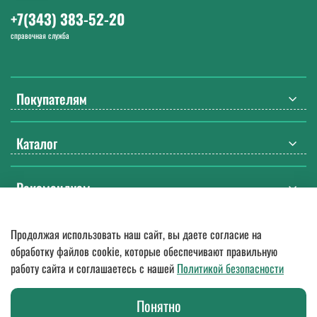
+7(343) 383-52-20
справочная служба
Покупателям
Каталог
Рекомендуем
Продолжая использовать наш сайт, вы даете согласие на
© 2018
—
2026.
Оптовые поставки спецодежды, ДСИЗ, СИЗ, мебели
обработку файлов cookie, которые обеспечивают правильную
и бытовой химии. Гарантия качества, доставка по России
работу сайта и соглашаетесь с нашей
Политикой безопасности
Любое использование контента без письменного разрешения
запрещено.
Представленная на сайте информация о товарах не является
Понятно
публичной офертой в значении п. 2 ст. 437 Гражданского кодекса РФ.