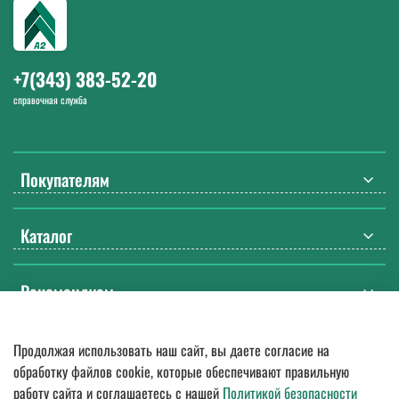
52-20. Работаем с 9:00 до 18:00 Екб в будние дни.
+7(343) 383-52-20
справочная служба
Покупателям
Каталог
Рекомендуем
Продолжая использовать наш сайт, вы даете согласие на
© 2018
—
2026.
Оптовые поставки спецодежды, ДСИЗ, СИЗ, мебели
обработку файлов cookie, которые обеспечивают правильную
и бытовой химии. Гарантия качества, доставка по России
работу сайта и соглашаетесь с нашей
Политикой безопасности