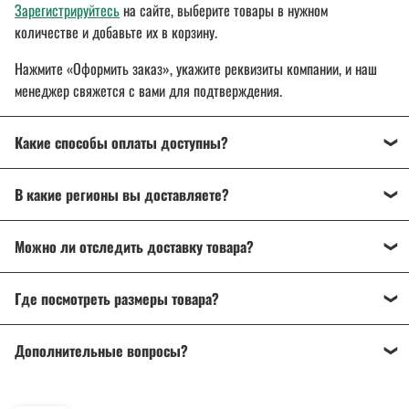
Зарегистрируйтесь
на сайте, выберите товары в нужном
количестве и добавьте их в корзину.
Нажмите «Оформить заказ», укажите реквизиты компании, и наш
менеджер свяжется с вами для подтверждения.
Какие способы оплаты доступны?
Оплата осуществляется банковским переводом, на
В какие регионы вы доставляете?
расчетный счет организации.
Для государственных и муниципальных заказчиков
Доставляем спецодежду, спецобувь и другие товары
по всей
возможна поставка товара с отсрочкой платежа до 30 дней.
Можно ли отследить доставку товара?
России
: от Калининграда до Владивостока.
Подробнее об оплате
Да, после отправки вы получите трек-номер для отслеживания
Подробнее о доставке
Где посмотреть размеры товара?
через ТК «СДЭК», DPD или Почту России.
На странице товара есть
описание и характеристики
. Если
Дополнительные вопросы?
возникли сомнения, напишите или позвоните нам — поможем
разобраться и подобрать нужный товар.
Напишите нам на почту
info@a-2a.ru
или позвоните: +7 (343) 383-