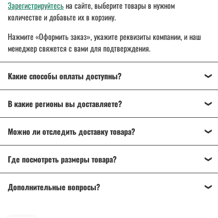
Зарегистрируйтесь
на сайте, выберите товары в нужном
количестве и добавьте их в корзину.
Нажмите «Оформить заказ», укажите реквизиты компании, и наш
менеджер свяжется с вами для подтверждения.
Какие способы оплаты доступны?
Оплата осуществляется банковским переводом, на
В какие регионы вы доставляете?
расчетный счет организации.
Для государственных и муниципальных заказчиков
Доставляем спецодежду, спецобувь и другие товары
по всей
возможна поставка товара с отсрочкой платежа до 30 дней.
Можно ли отследить доставку товара?
России
: от Калининграда до Владивостока.
Подробнее об оплате
Да, после отправки вы получите трек-номер для отслеживания
Подробнее о доставке
Где посмотреть размеры товара?
через ТК «СДЭК», DPD или Почту России.
На странице товара есть
описание и характеристики
. Если
Дополнительные вопросы?
возникли сомнения, напишите или позвоните нам — поможем
разобраться и подобрать нужный товар.
Напишите нам на почту
info@a-2a.ru
или позвоните: +7 (343) 383-