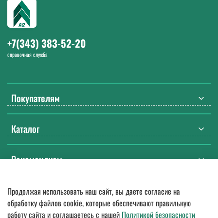
52-20. Работаем с 9:00 до 18:00 Екб в будние дни.
+7(343) 383-52-20
справочная служба
Покупателям
Каталог
Рекомендуем
Продолжая использовать наш сайт, вы даете согласие на
© 2018
—
2026.
Оптовые поставки спецодежды, ДСИЗ, СИЗ, мебели
обработку файлов cookie, которые обеспечивают правильную
и бытовой химии. Гарантия качества, доставка по России
работу сайта и соглашаетесь с нашей
Политикой безопасности