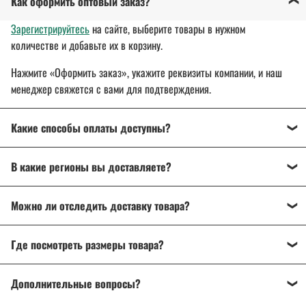
Как оформить оптовый заказ?
Зарегистрируйтесь
на сайте, выберите товары в нужном
количестве и добавьте их в корзину.
Нажмите «Оформить заказ», укажите реквизиты компании, и наш
менеджер свяжется с вами для подтверждения.
Какие способы оплаты доступны?
Оплата осуществляется банковским переводом, на
В какие регионы вы доставляете?
расчетный счет организации.
Для государственных и муниципальных заказчиков
Доставляем спецодежду, спецобувь и другие товары
по всей
возможна поставка товара с отсрочкой платежа до 30 дней.
Можно ли отследить доставку товара?
России
: от Калининграда до Владивостока.
Подробнее об оплате
Да, после отправки вы получите трек-номер для отслеживания
Подробнее о доставке
Где посмотреть размеры товара?
через ТК «СДЭК», DPD или Почту России.
На странице товара есть
описание и характеристики
. Если
Дополнительные вопросы?
возникли сомнения, напишите или позвоните нам — поможем
разобраться и подобрать нужный товар.