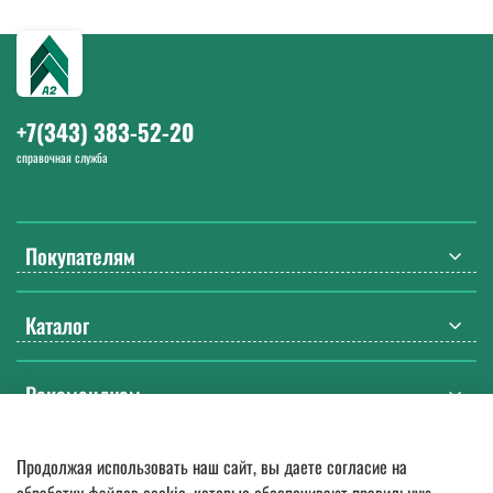
Напишите нам на почту
info@a-2a.ru
или позвоните: +7 (343) 383-
52-20. Работаем с 9:00 до 18:00 Екб в будние дни.
+7(343) 383-52-20
справочная служба
Покупателям
Каталог
Рекомендуем
Продолжая использовать наш сайт, вы даете согласие на
© 2018
—
2026.
Оптовые поставки спецодежды, ДСИЗ, СИЗ, мебели