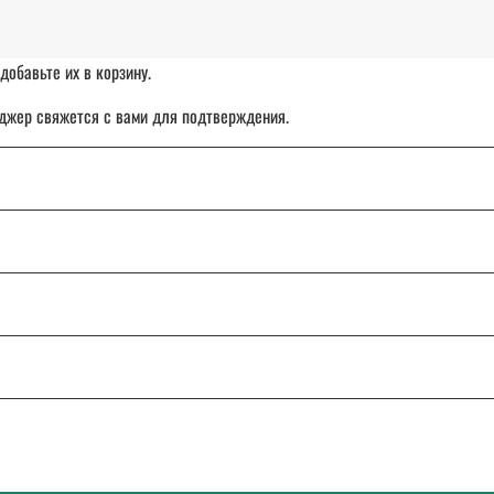
добавьте их в корзину.
джер свяжется с вами для подтверждения.
чет организации.
ставка товара с отсрочкой платежа до 30 дней.
: от Калининграда до Владивостока.
ТК «СДЭК», DPD или Почту России.
и сомнения, напишите или позвоните нам — поможем разобраться и подо
0. Работаем с 9:00 до 18:00 Екб в будние дни.