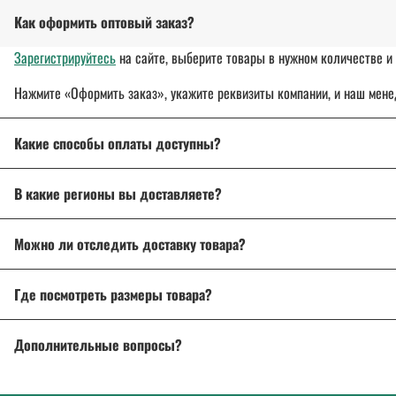
Как оформить оптовый заказ?
Зарегистрируйтесь
на сайте, выберите товары в нужном количестве и 
Нажмите «Оформить заказ», укажите реквизиты компании, и наш мене
Какие способы оплаты доступны?
Оплата осуществляется банковским переводом, на расчетный с
В какие регионы вы доставляете?
Для государственных и муниципальных заказчиков возможна по
Доставляем спецодежду, спецобувь и другие товары
по всей России
Подробнее об оплате
Можно ли отследить доставку товара?
Подробнее о доставке
Да, после отправки вы получите трек-номер для отслеживания через 
Где посмотреть размеры товара?
На странице товара есть
описание и характеристики
. Если возникл
Дополнительные вопросы?
Напишите нам на почту
info@a-2a.ru
или позвоните: +7 (343) 383-52-2