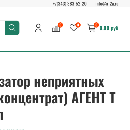
+7(343) 383-52-20
info@a-2a.ru
0
0
0
0.00 руб
затор неприятных
концентрат) АГЕНТ Т
л