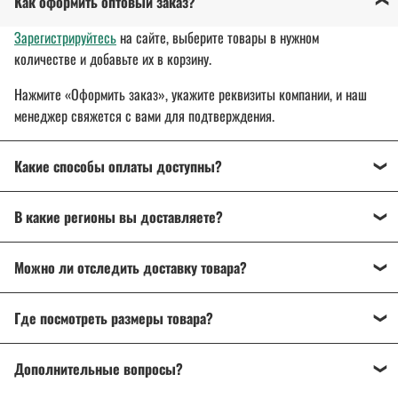
Как оформить оптовый заказ?
Зарегистрируйтесь
на сайте, выберите товары в нужном
количестве и добавьте их в корзину.
Нажмите «Оформить заказ», укажите реквизиты компании, и наш
менеджер свяжется с вами для подтверждения.
Какие способы оплаты доступны?
Оплата осуществляется банковским переводом, на
В какие регионы вы доставляете?
расчетный счет организации.
Для государственных и муниципальных заказчиков
Доставляем спецодежду, спецобувь и другие товары
по всей
возможна поставка товара с отсрочкой платежа до 30 дней.
Можно ли отследить доставку товара?
России
: от Калининграда до Владивостока.
Подробнее об оплате
Да, после отправки вы получите трек-номер для отслеживания
Подробнее о доставке
Где посмотреть размеры товара?
через ТК «СДЭК», DPD или Почту России.
На странице товара есть
описание и характеристики
. Если
Дополнительные вопросы?
возникли сомнения, напишите или позвоните нам — поможем
разобраться и подобрать нужный товар.