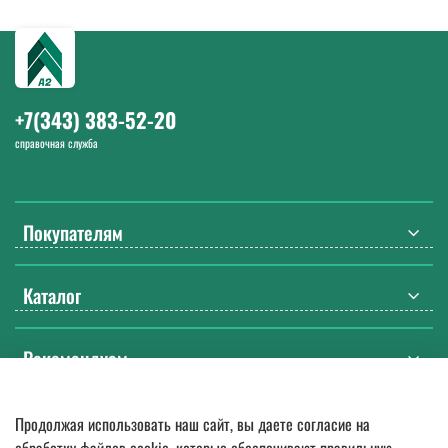
Напишите нам на почту
info@a-2a.ru
или позвоните: +7 (343) 383-
52-20. Работаем с 9:00 до 18:00 Екб в будние дни.
+7(343) 383-52-20
справочная служба
Покупателям
Каталог
Рекомендуем
Продолжая использовать наш сайт, вы даете согласие на
© 2018
—
2026.
Оптовые поставки спецодежды, ДСИЗ, СИЗ, мебели