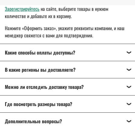
Зарегистрируйтесь
на сайте, выберите товары в нужном
количестве и добавьте их в корзину.
Нажмите «Оформить заказ», укажите реквизиты компании, и наш
менеджер свяжется с вами для подтверждения.
Какие способы оплаты доступны?
Оплата осуществляется банковским переводом, на
В какие регионы вы доставляете?
расчетный счет организации.
Для государственных и муниципальных заказчиков
Доставляем спецодежду, спецобувь и другие товары
по всей
возможна поставка товара с отсрочкой платежа до 30 дней.
Можно ли отследить доставку товара?
России
: от Калининграда до Владивостока.
Подробнее об оплате
Да, после отправки вы получите трек-номер для отслеживания
Подробнее о доставке
Где посмотреть размеры товара?
через ТК «СДЭК», DPD или Почту России.
На странице товара есть
описание и характеристики
. Если
Дополнительные вопросы?
возникли сомнения, напишите или позвоните нам — поможем
разобраться и подобрать нужный товар.
Напишите нам на почту
info@a-2a.ru
или позвоните: +7 (343) 383-