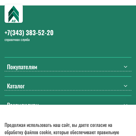
52-20. Работаем с 9:00 до 18:00 Екб в будние дни.
+7(343) 383-52-20
справочная служба
Покупателям
Каталог
Рекомендуем
Продолжая использовать наш сайт, вы даете согласие на
© 2018
—
2026.
Оптовые поставки спецодежды, ДСИЗ, СИЗ, мебели
обработку файлов cookie, которые обеспечивают правильную
и бытовой химии. Гарантия качества, доставка по России