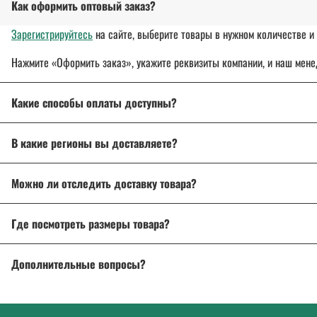
Как оформить оптовый заказ?
Зарегистрируйтесь
на сайте, выберите товары в нужном количестве и 
Нажмите «Оформить заказ», укажите реквизиты компании, и наш мене
Какие способы оплаты доступны?
Оплата осуществляется банковским переводом, на расчетный с
В какие регионы вы доставляете?
Для государственных и муниципальных заказчиков возможна по
Доставляем спецодежду, спецобувь и другие товары
по всей России
Подробнее об оплате
Можно ли отследить доставку товара?
Подробнее о доставке
Да, после отправки вы получите трек-номер для отслеживания через 
Где посмотреть размеры товара?
На странице товара есть
описание и характеристики
. Если возникл
Дополнительные вопросы?
Напишите нам на почту
info@a-2a.ru
или позвоните: +7 (343) 383-52-2