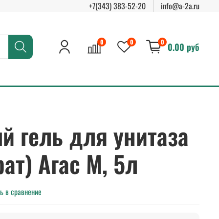
+7(343) 383-52-20
info@a-2a.ru
0
0
0
0.00 руб
й гель для унитаза
ат) Агас М, 5л
ь в сравнение