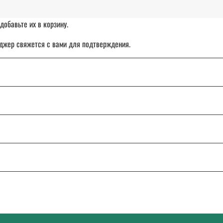
добавьте их в корзину.
джер свяжется с вами для подтверждения.
чет организации.
ставка товара с отсрочкой платежа до 30 дней.
: от Калининграда до Владивостока.
ТК «СДЭК», DPD или Почту России.
и сомнения, напишите или позвоните нам — поможем разобраться и подо
0. Работаем с 9:00 до 18:00 Екб в будние дни.