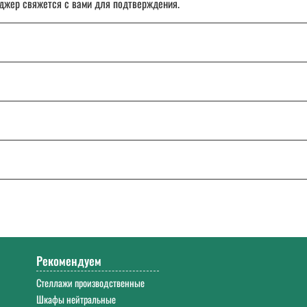
джер свяжется с вами для подтверждения.
чет организации.
ставка товара с отсрочкой платежа до 30 дней.
: от Калининграда до Владивостока.
ТК «СДЭК», DPD или Почту России.
и сомнения, напишите или позвоните нам — поможем разобраться и подо
0. Работаем с 9:00 до 18:00 Екб в будние дни.
Рекомендуем
Стеллажи производственные
Шкафы нейтральные