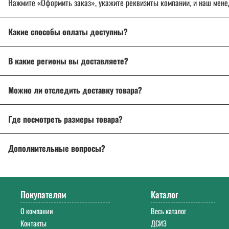
Нажмите «Оформить заказ», укажите реквизиты компании, и наш мене
Какие способы оплаты доступны?
Оплата осуществляется банковским переводом, на расчетный с
В какие регионы вы доставляете?
Для государственных и муниципальных заказчиков возможна по
Доставляем спецодежду, спецобувь и другие товары
по всей России
Подробнее об оплате
Можно ли отследить доставку товара?
Подробнее о доставке
Да, после отправки вы получите трек-номер для отслеживания через 
Где посмотреть размеры товара?
На странице товара есть
описание и характеристики
. Если возникл
Дополнительные вопросы?
Напишите нам на почту
info@a-2a.ru
или позвоните: +7 (343) 383-52-2
Покупателям
Каталог
О компании
Весь каталог
Контакты
ДСИЗ