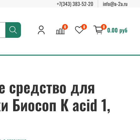
+7(343) 383-52-20
info@a-2a.ru
0
0
0
0.00 руб
е средство для
 Биосоп К acid 1,