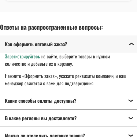
Ответы на распространенные вопросы:
Как оформить оптовый заказ?
Зарегистрируйтесь
на сайте, выберите товары в нужном
количестве и добавьте их в корзину.
Нажмите «Оформить заказ», укажите реквизиты компании, и наш
менеджер свяжется с вами для подтверждения.
Какие способы оплаты доступны?
Оплата осуществляется банковским переводом, на
В какие регионы вы доставляете?
расчетный счет организации.
Для государственных и муниципальных заказчиков
Доставляем спецодежду, спецобувь и другие товары
по всей
возможна поставка товара с отсрочкой платежа до 30 дней.
Можно ли отследить доставку товара?