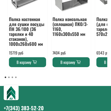
Полка настенная
Полка консольная
Полка 
для сушки посуды
(сплошная) ПКО/3-
(для с
ПН 36/100 (36
1160,
тарелок
тарелки и 40
1160х300х550 мм
570х28
стаканов),
1000х260х600 мм
15719 руб
7404 руб
6543 руб
В корзину
В корзину
В ко
+7(343) 383-52-20