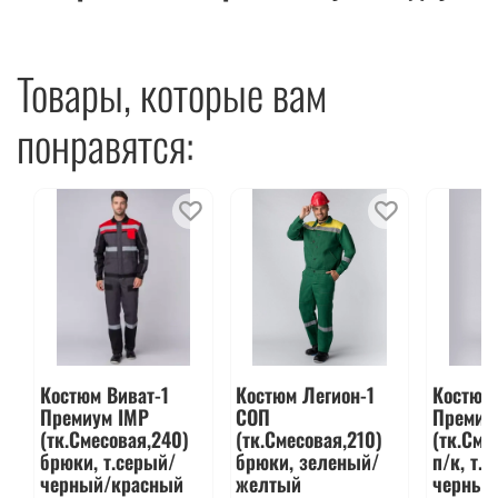
Товары, которые вам
понравятся:
Костюм Виват-1
Костюм Легион-1
Костюм 
Премиум IMP
СОП
Премиу
(тк.Смесовая,240)
(тк.Смесовая,210)
(тк.Сме
брюки, т.серый/
брюки, зеленый/
п/к, т.
черный/красный
желтый
черный