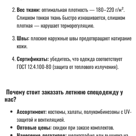
Вес ткани:
о
птимальная плотность — 180–220 г/м².
Слишком тонкая ткань быстро изнашивается, слишком
плотная — нарушает терморегуляцию.
Швы:
п
лоские наружные швы предотвращают натирание
кожи.
Сертификаты:
убедитесь, что одежда соответствует
ГОСТ 12.4.100-80 (защита от теплового излучения).
Почему стоит заказать летнюю спецодежду у
нас?
Ассортимент:
к
остюмы, халаты, полукомбинезоны с UV-
защитой и вентиляцией.
Оптовые цены:
с
кидки при заказе комплектов.
Нанесение логотипов:
ш
елкография или вышивка на